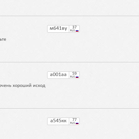
37
м641ву
RUS
ьте
59
а001аа
RUS
очень хороший исход
77
а545кк
RUS