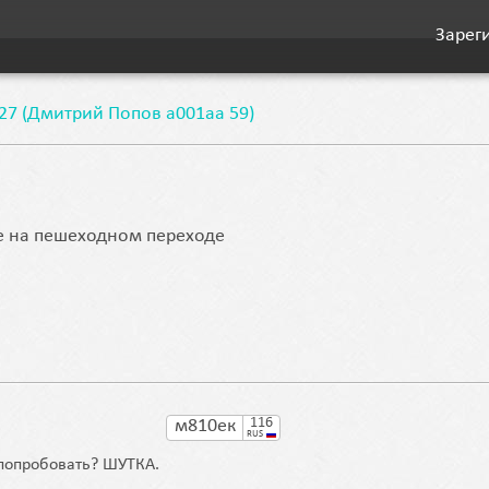
Зарег
27 (Дмитрий Попов а001аа 59)
не на пешеходном переходе
116
м810ек
RUS
 попробовать? ШУТКА.