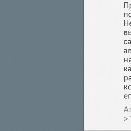
П
п
Н
в
с
а
н
к
р
к
е
А
>