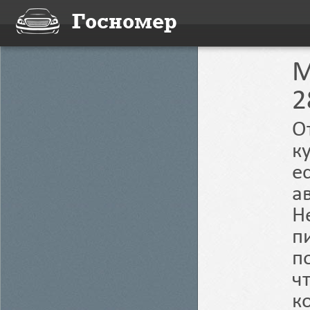
Госномер
M
2
О
к
е
а
Н
п
п
ч
к