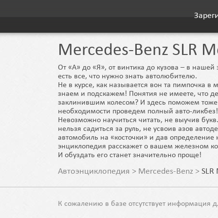
Зарег
Mercedes-Benz SLR M
От «А» до «Я», от винтика до кузова – в наше
есть все, что нужно знать автолюбителю.
Не в курсе, как называется вон та пимпочка в 
знаем и подскажем! Понятия не имеете, что де
заклинившим колесом? И здесь поможем тоже
необходимости проведем полный авто-ликбез!
Невозможно научиться читать, не выучив букв.
нельзя садиться за руль, не усвоив азов автод
автомобиль на «косточки» и дав определение 
энциклопедия расскажет о вашем железном ко
И обуздать его станет значительно проще!
Автоэнциклопедия
>
Mercedes-Benz
>
SLR
К сожалению в базе отсутствует информация д