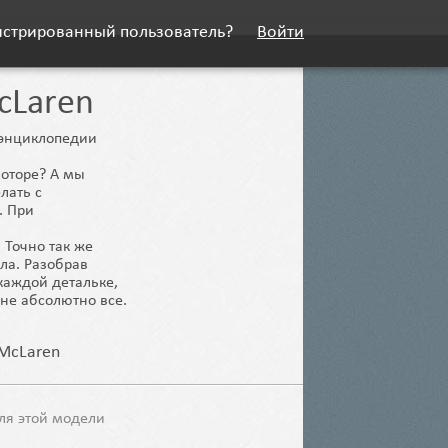
истрированный пользователь?
Войти
cLaren
й энциклопедии
моторе? А мы
лать с
. При
 Точно так же
ела. Разобрав
каждой детальке,
не абсолютно все.
 McLaren
ля этой модели