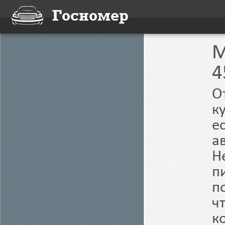
Госномер
M
4
О
к
е
а
Н
п
п
ч
к