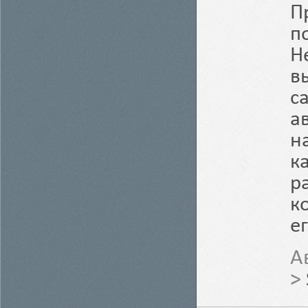
П
п
Н
в
с
а
н
к
р
к
е
А
>