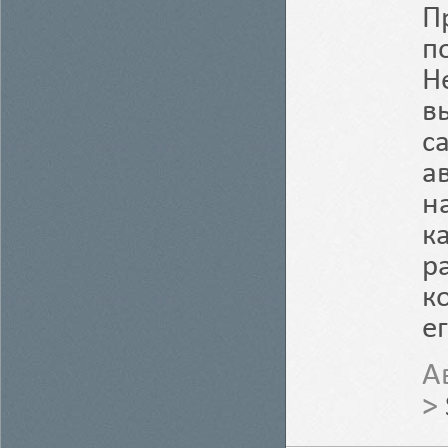
П
п
Н
в
с
а
н
к
р
к
е
А
>