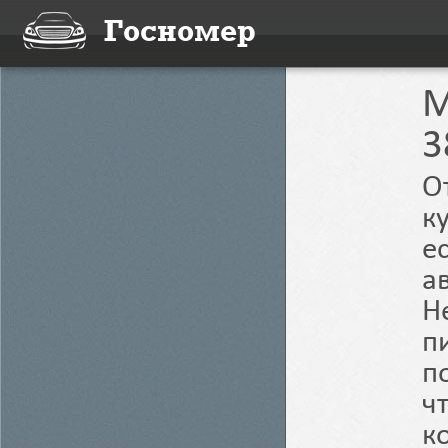
Госномер
M
3
О
к
е
а
Н
п
п
ч
к