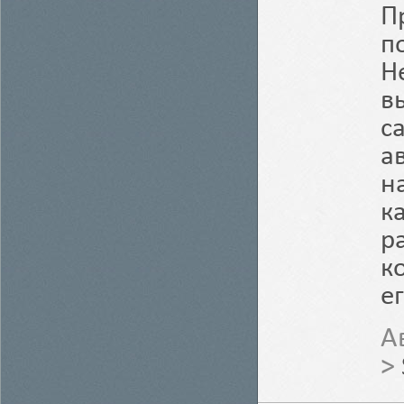
П
п
Н
в
с
а
н
к
р
к
е
А
>