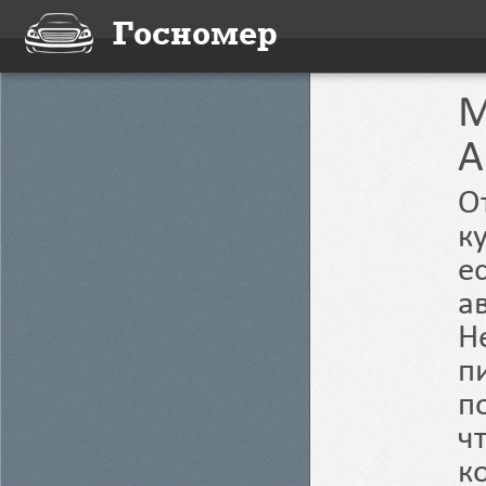
Госномер
M
О
к
е
а
Н
п
п
ч
к