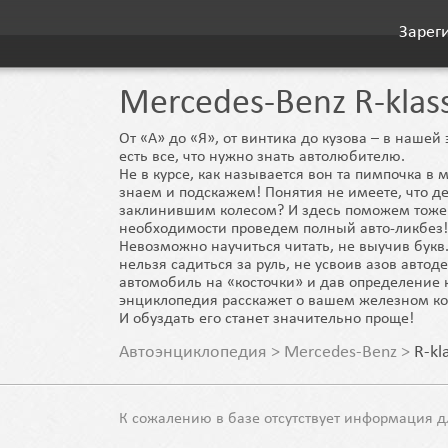
Зарег
Mercedes-Benz R-klas
От «А» до «Я», от винтика до кузова – в наше
есть все, что нужно знать автолюбителю.
Не в курсе, как называется вон та пимпочка в 
знаем и подскажем! Понятия не имеете, что де
заклинившим колесом? И здесь поможем тоже
необходимости проведем полный авто-ликбез!
Невозможно научиться читать, не выучив букв.
нельзя садиться за руль, не усвоив азов автод
автомобиль на «косточки» и дав определение 
энциклопедия расскажет о вашем железном ко
И обуздать его станет значительно проще!
Автоэнциклопедия
>
Mercedes-Benz
>
R-kl
К сожалению в базе отсутствует информация д