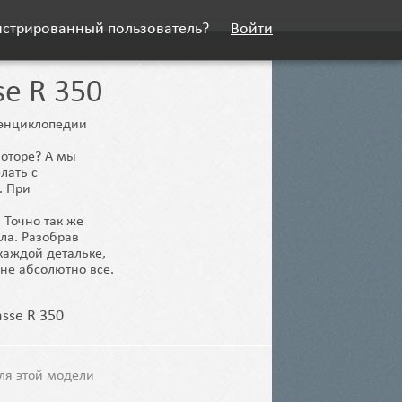
истрированный пользователь?
Войти
se R 350
й энциклопедии
моторе? А мы
лать с
. При
 Точно так же
ела. Разобрав
каждой детальке,
не абсолютно все.
asse R 350
ля этой модели