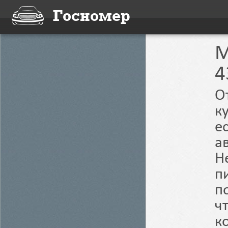
Госномер
M
4
О
к
е
а
Н
п
п
ч
к