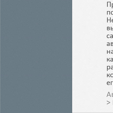
П
п
Н
в
с
а
н
к
р
к
е
А
>