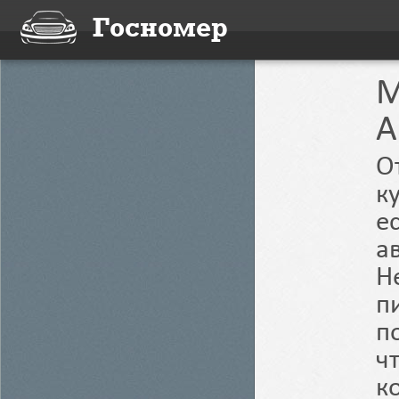
Госномер
M
О
к
е
а
Н
п
п
ч
к