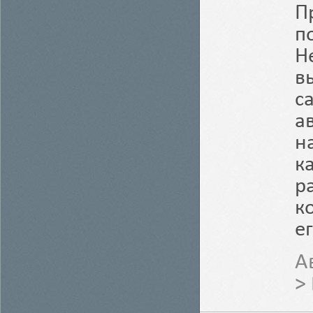
П
п
Н
в
с
а
н
к
р
к
е
А
>