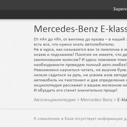
Зарег
Mercedes-Benz E-klas
От «А» до «Я», от винтика до кузова – в наше
есть все, что нужно знать автолюбителю.
Не в курсе, как называется вон та пимпочка в 
знаем и подскажем! Понятия не имеете, что де
заклинившим колесом? И здесь поможем тоже
необходимости проведем полный авто-ликбез!
Невозможно научиться читать, не выучив букв.
нельзя садиться за руль, не усвоив азов автод
автомобиль на «косточки» и дав определение 
энциклопедия расскажет о вашем железном ко
И обуздать его станет значительно проще!
Автоэнциклопедия
>
Mercedes-Benz
>
E-kl
К сожалению в базе отсутствует информация д