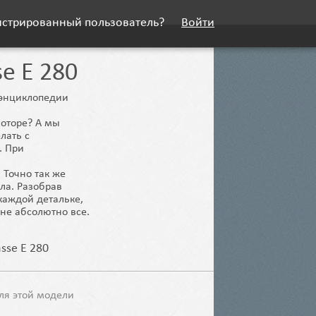
истрированный пользователь?
Войти
se E 280
й энциклопедии
моторе? А мы
лать с
. При
 Точно так же
ела. Разобрав
каждой детальке,
не абсолютно все.
asse E 280
ля этой модели