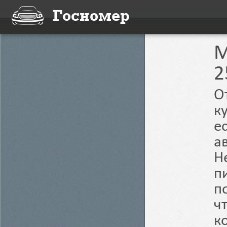
Госномер
M
2
О
к
е
а
Н
п
п
ч
к