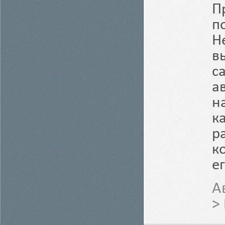
П
п
Н
в
с
а
н
к
р
к
е
А
>