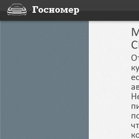
Госномер
M
C
О
к
е
а
Н
п
п
ч
к