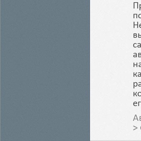
П
п
Н
в
с
а
н
к
р
к
е
А
>