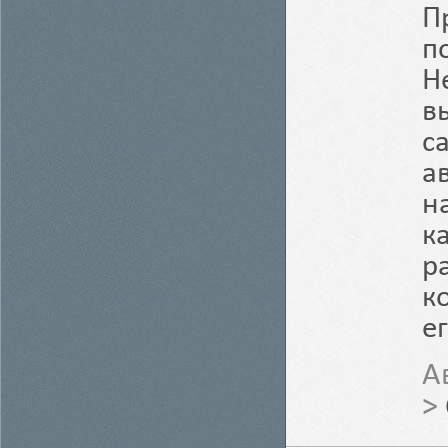
П
п
Н
в
с
а
н
к
р
к
е
А
>