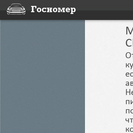
Госномер
M
C
О
к
е
а
Н
п
п
ч
к