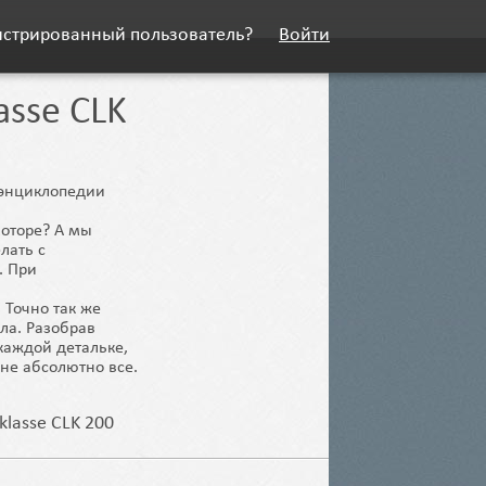
истрированный пользователь?
Войти
asse CLK
й энциклопедии
моторе? А мы
лать с
. При
 Точно так же
ела. Разобрав
каждой детальке,
не абсолютно все.
klasse CLK 200