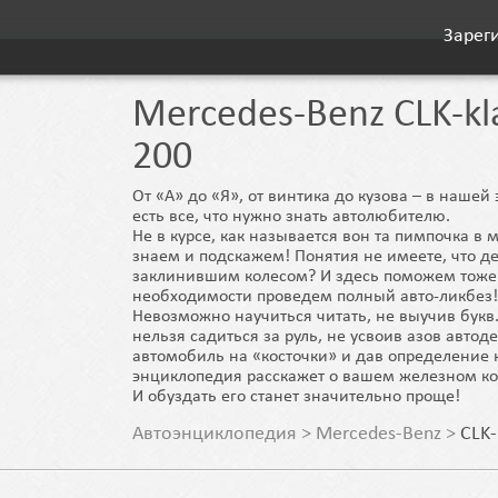
Зарег
Mercedes-Benz CLK-kl
200
От «А» до «Я», от винтика до кузова – в наше
есть все, что нужно знать автолюбителю.
Не в курсе, как называется вон та пимпочка в 
знаем и подскажем! Понятия не имеете, что де
заклинившим колесом? И здесь поможем тоже
необходимости проведем полный авто-ликбез!
Невозможно научиться читать, не выучив букв.
нельзя садиться за руль, не усвоив азов автод
автомобиль на «косточки» и дав определение 
энциклопедия расскажет о вашем железном ко
И обуздать его станет значительно проще!
Автоэнциклопедия
>
Mercedes-Benz
>
CLK-