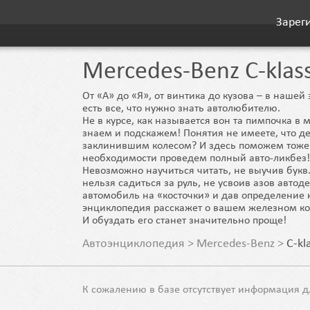
Зарег
Mercedes-Benz C-klas
От «А» до «Я», от винтика до кузова – в наше
есть все, что нужно знать автолюбителю.
Не в курсе, как называется вон та пимпочка в 
знаем и подскажем! Понятия не имеете, что де
заклинившим колесом? И здесь поможем тоже
необходимости проведем полный авто-ликбез!
Невозможно научиться читать, не выучив букв.
нельзя садиться за руль, не усвоив азов автод
автомобиль на «косточки» и дав определение 
энциклопедия расскажет о вашем железном ко
И обуздать его станет значительно проще!
Автоэнциклопедия
>
Mercedes-Benz
>
C-kl
К сожалению в базе отсутствует информация д