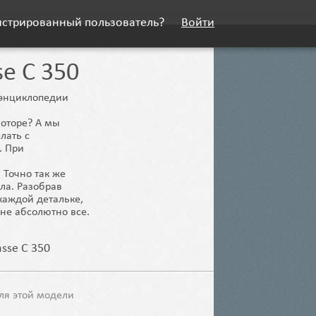
истрированный пользователь?
Войти
se C 350
й энциклопедии
моторе? А мы
лать с
. При
 Точно так же
ела. Разобрав
каждой детальке,
не абсолютно все.
asse C 350
ля этой модели