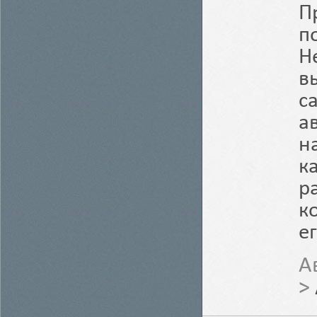
П
п
Н
в
с
а
н
к
р
к
е
А
>