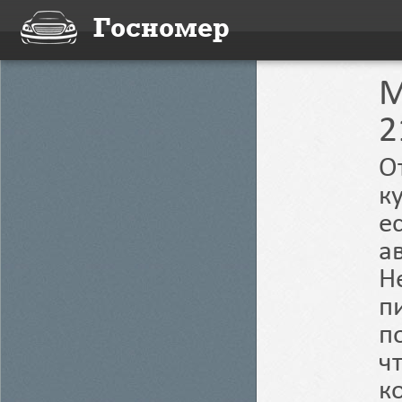
Госномер
M
2
О
к
е
а
Н
п
п
ч
к