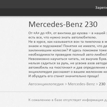
Зарег
Mercedes-Benz 230
От «А» до «Я», от винтика до кузова – в наше
есть все, что нужно знать автолюбителю.
Не в курсе, как называется вон та пимпочка в 
знаем и подскажем! Понятия не имеете, что де
заклинившим колесом? И здесь поможем тоже
необходимости проведем полный авто-ликбез!
Невозможно научиться читать, не выучив букв.
нельзя садиться за руль, не усвоив азов автод
автомобиль на «косточки» и дав определение 
энциклопедия расскажет о вашем железном ко
И обуздать его станет значительно проще!
Автоэнциклопедия
>
Mercedes-Benz
>
230
К сожалению в базе отсутствует информация д