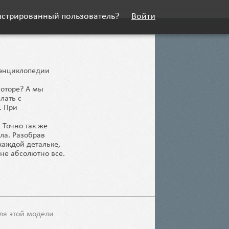
истрированный пользователь?
Войти
й энциклопедии
моторе? А мы
лать с
. При
 Точно так же
ела. Разобрав
каждой детальке,
не абсолютно все.
ля этой модели