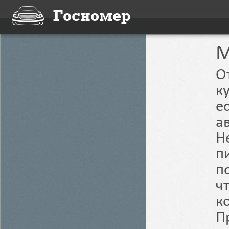
Госномер
M
О
к
е
а
Н
п
п
ч
к
П