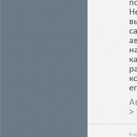
п
Н
в
с
а
н
к
р
к
е
А
>
К с