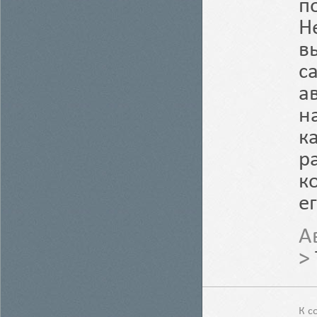
п
Н
в
с
а
н
к
р
к
е
А
>
К с