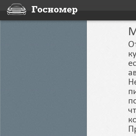
Госномер
M
О
к
е
а
Н
п
п
ч
к
П